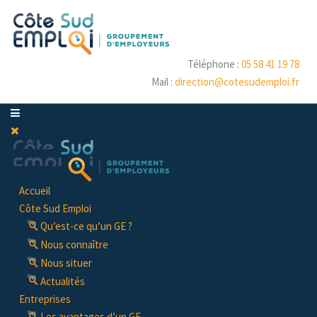
Téléphone :
05 58 41 19 78
Mail :
direction@cotesudemploi.fr
Accueil
Côte Sud Emploi
Qu’est-ce qu’un GE ?
Nous connaître
Nous situer
Actualités
Entreprises
Les avantages d’un GE