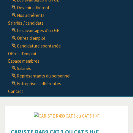
Devenir adhérent
Nos adhérents
Salariés / candidats
Les avantages d’un GE
Offres d'emploi
Candidature spontanée
Offres d'emploi
Espace membres
Salariés
Représentants du personnel
Entreprises adhérentes
Contact
CARISTE R489 CAT.3 OU CAT.5 H/F