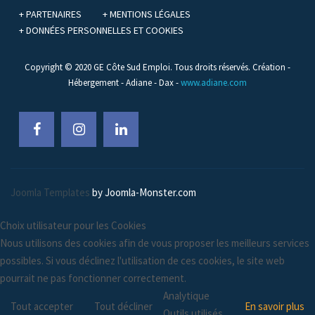
+ PARTENAIRES
+ MENTIONS LÉGALES
+ DONNÉES PERSONNELLES ET COOKIES
Copyright © 2020 GE Côte Sud Emploi. Tous droits réservés. Création -
Hébergement - Adiane - Dax -
www.adiane.com
Joomla Templates
by Joomla-Monster.com
Choix utilisateur pour les Cookies
Nous utilisons des cookies afin de vous proposer les meilleurs services
possibles. Si vous déclinez l'utilisation de ces cookies, le site web
pourrait ne pas fonctionner correctement.
Analytique
Tout accepter
Tout décliner
En savoir plus
Outils utilisés