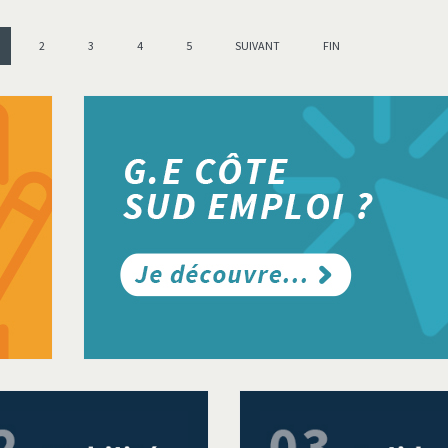
2
3
4
5
SUIVANT
FIN